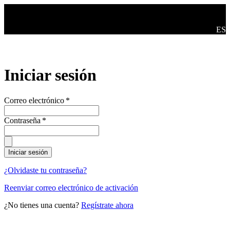
Saltar al contenido principal
Camb
ES
Iniciar sesión
Correo electrónico
*
Contraseña
*
Iniciar sesión
¿Olvidaste tu contraseña?
Reenviar correo electrónico de activación
¿No tienes una cuenta?
Regístrate ahora