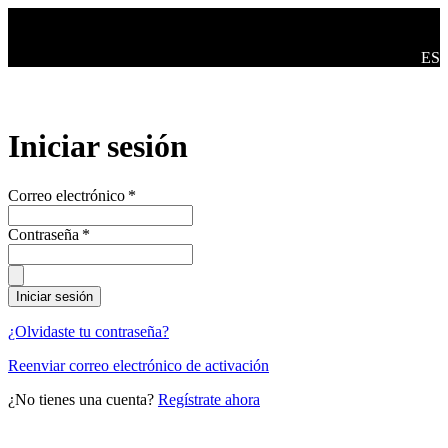
Saltar al contenido principal
Camb
ES
Iniciar sesión
Correo electrónico
*
Contraseña
*
Iniciar sesión
¿Olvidaste tu contraseña?
Reenviar correo electrónico de activación
¿No tienes una cuenta?
Regístrate ahora