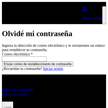
Saltar al contenido principal
Iniciar sesión
Olvidé mi contraseña
Ingresa tu dirección de correo electrónico y te enviaremos un enlace
para restablecer tu contraseña.
Correo electrónico
*
Enviar correo de restablecimiento de contraseña
¿Recuerdas tu contraseña?
Iniciar sesión
Legal
Política de Privacidade
Política de Cookies
Legal